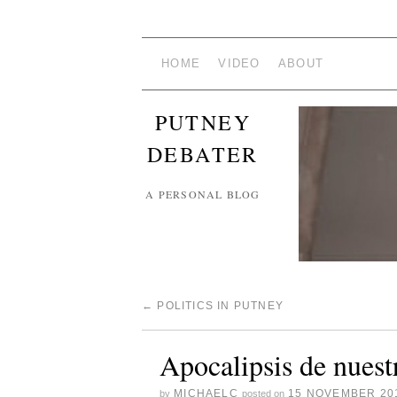
HOME
VIDEO
ABOUT
PUTNEY
DEBATER
A PERSONAL BLOG
←
POLITICS IN PUTNEY
Apocalipsis de nues
MICHAELC
15 NOVEMBER 20
by
posted on