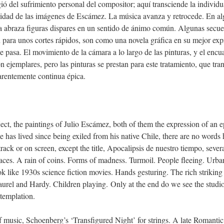
ió del sufrimiento personal del compositor; aquí transciende la individu
bilidad de las imágenes de Escámez. La música avanza y retrocede. En a
nta abraza figuras dispares en un sentido de ánimo común. Algunas secu
n para unos cortes rápidos, son como una novela gráfica en su mejor e
e pasa. El movimiento de la cámara a lo largo de las pinturas, y el encu
n ejemplares, pero las pinturas se prestan para este tratamiento, que tr
arentemente continua épica.
ject, the paintings of Julio Escámez, both of them the expression of an e
 has lived since being exiled from his native Chile, there are no words h
rack or on screen, except the title, Apocalipsis de nuestro tiempo, sever
aces. A rain of coins. Forms of madness. Turmoil. People fleeing. Urba
ook like 1930s science fiction movies. Hands gesturing. The rich strikin
aurel and Hardy. Children playing. Only at the end do we see the studi
ntemplation.
 of music, Schoenberg’s ‘Transfigured Night’ for strings. A late Romanti