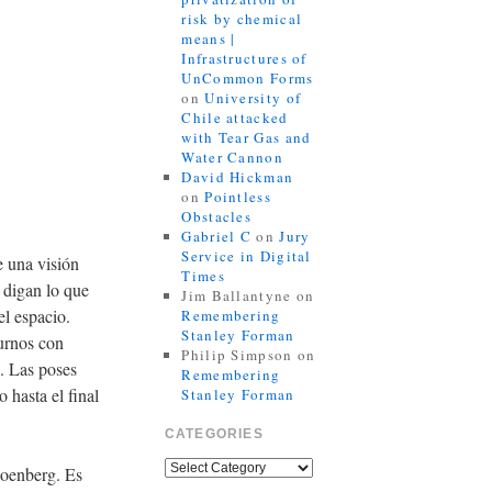
risk by chemical
means |
Infrastructures of
UnCommon Forms
on
University of
Chile attacked
with Tear Gas and
Water Cannon
David Hickman
on
Pointless
Obstacles
Gabriel C
on
Jury
Service in Digital
e una visión
Times
 digan lo que
Jim Ballantyne
on
el espacio.
Remembering
Stanley Forman
urnos con
Philip Simpson
on
s. Las poses
Remembering
 hasta el final
Stanley Forman
CATEGORIES
hoenberg. Es