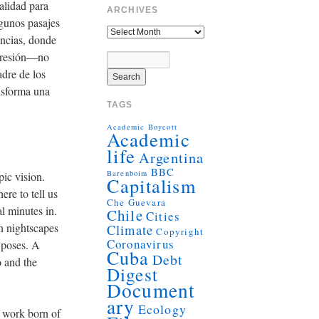
alidad para
ARCHIVES
lgunos pasajes
encias, donde
xpresión—no
adre de los
ansforma una
TAGS
Academic Boycott
Academic
life
Argentina
BBC
Barenboim
pic vision.
Capitalism
ere to tell us
Che Guevara
al minutes in.
Chile
Cities
n nightscapes
Climate
Copyright
Coronavirus
g poses. A
Cuba
Debt
o and the
Digest
Document
ary
Ecology
c work born of