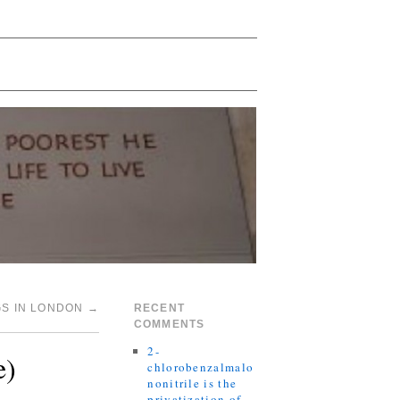
S IN LONDON
→
RECENT
COMMENTS
2-
e)
chlorobenzalmalo
nonitrile is the
privatization of