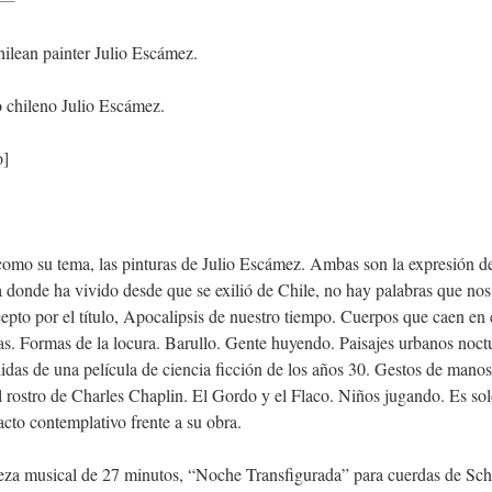
hilean painter Julio Escámez.
to chileno Julio Escámez.
o]
 como su tema, las pinturas de Julio Escámez. Ambas son la expresión d
 donde ha vivido desde que se exilió de Chile, no hay palabras que nos
cepto por el título, Apocalipsis de nuestro tiempo. Cuerpos que caen en 
s. Formas de la locura. Barullo. Gente huyendo. Paisajes urbanos noct
lidas de una película de ciencia ficción de los años 30. Gestos de mano
l rostro de Charles Chaplin. El Gordo y el Flaco. Niños jugando. Es solo
acto contemplativo frente a su obra.
eza musical de 27 minutos, “Noche Transfigurada” para cuerdas de Sc