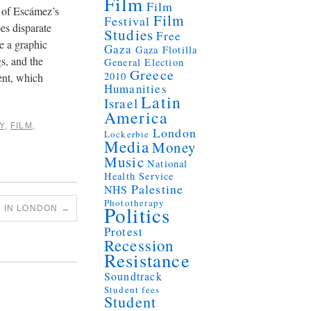
Film
Film
e of Escámez’s
Film
Festival
es disparate
Studies
Free
e a graphic
Gaza
Gaza Flotilla
s, and the
General Election
Greece
2010
ment, which
Humanities
Latin
Israel
America
Y
,
FILM
,
London
Lockerbie
Media
Money
Music
National
Health Service
Palestine
NHS
Phototherapy
Politics
 IN LONDON
→
Protest
Recession
Resistance
Soundtrack
Student fees
Student