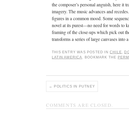
the composer’s personal anguish, here it t
imagery. The music advances and recedes. I
figures in a common mood. Some sequences, 
novel at its purest—no need for words to 
framing of the close-ups which pick out the
transforms a series of large canvases into 
THIS ENTRY WAS POSTED IN
CHILE
,
D
LATIN AMERICA
. BOOKMARK THE
PERM
←
POLITICS IN PUTNEY
COMMENTS ARE CLOSED.